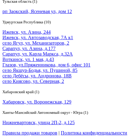
Тульская область (1)
рп Заокский, Ясеневая ул, дом 12
Удмуртская Республика (10)
Ижевск, ул. Азина, 244
Ижевск, ул. Автозаводская, 7А к1
село Ягул, ул. Механизаторов, 2
Сарапул, ул. Азина, д.177
Сарапул, ул. Карла Маркса, д.32А
Воткинск, ул. 1 мая, д.43
Глазов, ул.Пряженникова, дом 6, офис 101
село Якшур-Бодья, ул. Пушиной, 85
село Дебёсы, ул. Андронова, 18В
село Киясово, ул. Северная, 2
Хабаровский край (1)
Хабаровск, ул. Воронежская, 129
Ханты-Мансийский Автономный округ - Югра (1)
Нижневартовск, улица 2П-2, д.125
Правила продажи товаров
|
Политика конфиденциальности