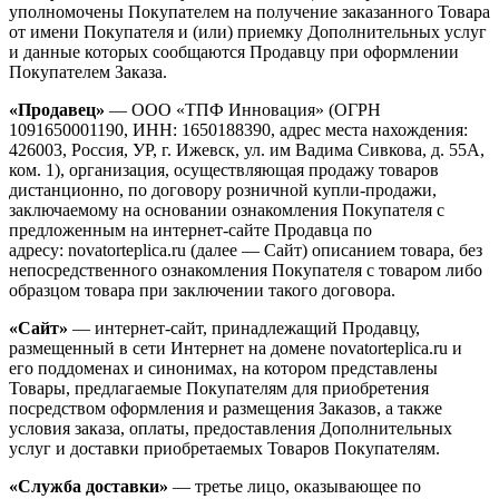
уполномочены Покупателем на получение заказанного Товара
от имени Покупателя и (или) приемку Дополнительных услуг
и данные которых сообщаются Продавцу при оформлении
Покупателем Заказа.
«Продавец»
— ООО «ТПФ Инновация» (ОГРН
1091650001190, ИНН: 1650188390, адрес места нахождения:
426003, Россия, УР, г. Ижевск, ул. им Вадима Сивкова, д. 55А,
ком. 1), организация, осуществляющая продажу товаров
дистанционно, по договору розничной купли-продажи,
заключаемому на основании ознакомления Покупателя с
предложенным на интернет-сайте Продавца по
адресу: novatorteplica.ru (далее — Сайт) описанием товара, без
непосредственного ознакомления Покупателя с товаром либо
образцом товара при заключении такого договора.
«Сайт»
— интернет-сайт, принадлежащий Продавцу,
размещенный в сети Интернет на домене novatorteplica.ru и
его поддоменах и синонимах, на котором представлены
Товары, предлагаемые Покупателям для приобретения
посредством оформления и размещения Заказов, а также
условия заказа, оплаты, предоставления Дополнительных
услуг и доставки приобретаемых Товаров Покупателям.
«Служба доставки»
— третье лицо, оказывающее по