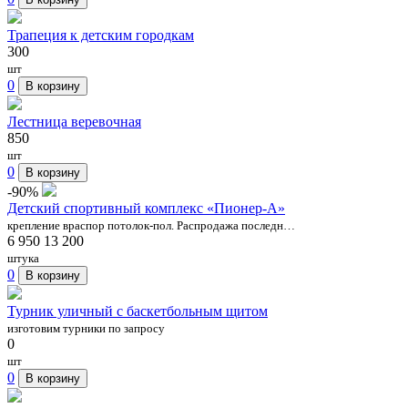
Трапеция к детским городкам
300
шт
0
В корзину
Лестница веревочная
850
шт
0
В корзину
-90%
Детский спортивный комплекс «Пионер-А»
крепление враспор потолок-пол. Распродажа последн…
6 950
13 200
штука
0
В корзину
Турник уличный с баскетбольным щитом
изготовим турники по запросу
0
шт
0
В корзину