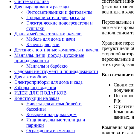
систематизацию
Системы полива
(распространен
Для выращивания рассады
возникла в ход
Фитосветильники и фитолампы
Проращиватели для рассады
Персональные д
Электрические подогреватели и
автоматизирова
сушилки
исполнением тр
Дачная мебель, стеллажи, качели
Мебель для дома и дачи
Хранение персо
Качели для дачи
требуют цели о
Детские спортивные комплексы и качели
стороной котор
Мангалы, печи, посуда, кухонные
персональные д
принадлежности
этих целей, ес
Мангалы и барбекю
Садовый инструмент и принадлежности
Вы соглашаете
Для автомобиля
Электроприборы для дома и сада
Своим со
Заборы, ограждения
полученн
ИДЕИ ДЛЯ ПОДАРКОВ
По запро
Конструкции на заказ
РФ;
Навесы для автомобилей и
Стратегич
бассейны
Компании
Козырьки над крыльцом
данных, н
Индивидуальные теплицы и
парники
Компания вправ
Ограждения из металла
пользователя, 