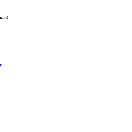
каз!
е