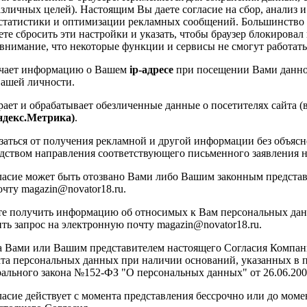
азличных целей). Настоящим Вы даете согласие на сбор, анализ и
татистики и оптимизации рекламных сообщений. Большинство бр
те сбросить эти настройки и указать, чтобы браузер блокировал
внимание, что некоторые функции и сервисы не смогут работать
чает информацию о Вашем
ip-адресе
при посещении Вами данног
Вашей личности.
ает и обрабатывает обезличенные данные о посетителях сайта (в
ндекс.Метрика)
.
заться от получения рекламной и другой информации без объяс
едством направления соответствующего письменного заявления н
асие может быть отозвано Вами либо Вашим законным представ
чту magazin@novator18.ru.
те получить информацию об относимых к Вам персональных да
ть запрос на электронную почту magazin@novator18.ru.
а Вами или Вашим представителем настоящего Согласия Компан
та персональных данных при наличии оснований, указанных в пунк
рального закона №152-ФЗ "О персональных данных" от 26.06.2006
асие действует с момента представления бессрочно или до мом