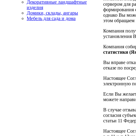
Декоративные ландшафтные
сервером для р
изделия
формирования с
Домики, склады, ангары
однако Вы може
Мебель для сада и дома
этом обращаем 
Компания полу
установления 
Компания собир
статистики (Я
Вы вправе отка
отказе по поср
Настоящее Согл
электронную по
Если Вы желае
можете направи
В случае отзыв
согласия субъек
статьи 11 Феде
Настоящее Согл