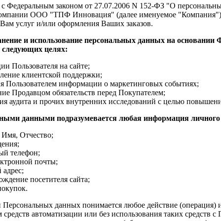
 с Федеральным законом от 27.07.2006 N 152-ФЗ "О персональны
компании ООО "ТПФ Инновация" (далее именуемое "Компания"),
 Вам услуг и/или оформления Ваших заказов.
анение и использование персональных данных на основании Ф
в следующих целях:
ии Пользователя на сайте;
ление клиентской поддержки;
я Пользователем информации о маркетинговых событиях;
ие Продавцом обязательств перед Покупателем;
ия аудита и прочих внутренних исследований с целью повышения
ными данными подразумевается любая информация личного х
 Имя, Отчество;
дения;
ый телефон;
ектронной почты;
 адрес;
ождение посетителя сайта;
покупок.
 Персональных данных понимается любое действие (операция) и
 средств автоматизации или без использования таких средств с