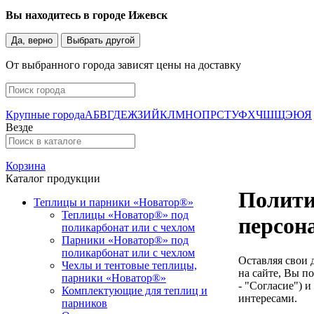
Вы находитесь в городе
Ижевск
Да, верно
Выбрать другой
От выбранного города зависят цены на доставку
Крупные города
А
Б
В
Г
Д
Е
Ж
З
И
Й
К
Л
М
Н
О
П
Р
С
Т
У
Ф
Х
Ч
Ш
Щ
Э
Ю
Я
Везде
Корзина
Каталог продукции
Полити
Теплицы и парники «Новатор®»
Теплицы «Новатор®» под
персон
поликарбонат или с чехлом
Парники «Новатор®» под
поликарбонат или с чехлом
Оставляя свои 
Чехлы и тентовые теплицы,
на сайте, Вы п
парники «Новатор®»
- "Согласие") 
Комплектующие для теплиц и
интересами.
парников