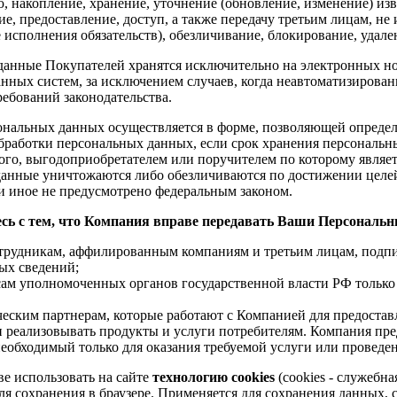
, накопление, хранение, уточнение (обновление, изменение) изв
ие, предоставление, доступ, а также передачу третьим лицам, не
е исполнения обязательств), обезличивание, блокирование, уда
анные Покупателей хранятся исключительно на электронных но
нных систем, за исключением случаев, когда неавтоматизирован
ебований законодательства.
нальных данных осуществляется в форме, позволяющей определи
бработки персональных данных, если срок хранения персональн
ого, выгодоприобретателем или поручителем по которому являе
анные уничтожаются либо обезличиваются по достижении целей
ли иное не предусмотрено федеральным законом.
сь с тем, что Компания вправе передавать Ваши Персональн
трудникам, аффилированным компаниям и третьим лицам, подпи
ых сведений;
сам уполномоченных органов государственной власти РФ только 
еским партнерам, которые работают с Компанией для предоставл
 реализовывать продукты и услуги потребителям. Компания пр
еобходимый только для оказания требуемой услуги или проведе
е использовать на сайте
технологию cookies
(cookies - служебн
для сохранения в браузере. Применяется для сохранения данных,