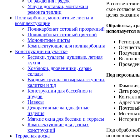
Ограждения грядок
В соответствии
Услуги доставки, монтажа и
свое согласие 
ремонта теплиц
целях оказания
Поликарбонат, монолитные листы и
комплектующие
Обработка, хр
Поликарбонат сотовый прозрачный
используется 
Поликарбонат сотовый цветной
Монолитные листы
Регистрац
Комплектующие для поликарбоната
Осуществ
Конструкции на участке
Получени
Беседки, туалеты, душевые, летняя
Выполнен
кухня
Проведен
Хозблоки, дровенники, сараи,
склады
Под персональ
Входная группа: козырьки, ступени,
калитки и т.д
Фамилия,
Конструкции для бассейнов и
Дата рож
прудов
Контактн
Навесы
Адрес эл
Декоративные ландшафтные
Почтовый
изделия
Местонах
Мягкие окна для беседки и террасы
История 
Комплектующие для дачных
Под обработкой
конструкций
использованием
Террасная доска