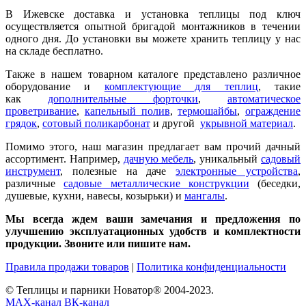
В Ижевске доставка и установка теплицы под ключ
осуществляется опытной бригадой монтажников в течении
одного дня. До установки вы можете хранить теплицу у нас
на складе бесплатно.
Также в нашем товарном каталоге представлено различное
оборудование и
комплектующие для теплиц
, такие
как
дополнительные форточки
,
автоматическое
проветривание
,
капельный полив
,
термошайбы
,
ограждение
грядок
,
сотовый поликарбонат
и другой
укрывной материал
.
Помимо этого, наш магазин предлагает вам прочий дачный
ассортимент. Например,
дачную мебель
, уникальный
садовый
инструмент
, полезные на даче
электронные устройства
,
различные
садовые металлические конструкции
(беседки,
душевые, кухни, навесы, козырьки) и
мангалы
.
Мы всегда ждем ваши замечания и предложения по
улучшению эксплуатационных удобств и комплектности
продукции. Звоните или пишите нам.
Правила продажи товаров
|
Политика конфиденциальности
© Теплицы и парники Новатор® 2004-2023.
MAX-канал
ВК-канал