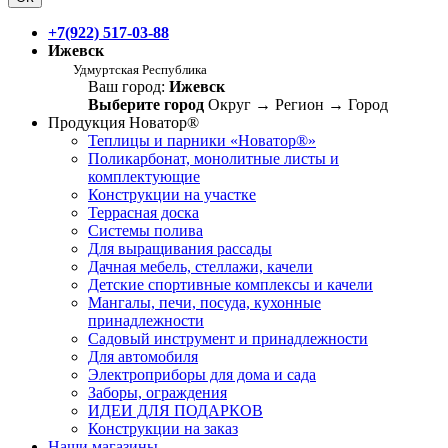
+7(922) 517-03-88
Ижевск
Удмуртская Республика
Ваш город:
Ижевск
Выберите город
Округ
→
Регион
→
Город
Продукция Новатор®
Теплицы и парники «Новатор®»
Поликарбонат, монолитные листы и
комплектующие
Конструкции на участке
Террасная доска
Системы полива
Для выращивания рассады
Дачная мебель, стеллажи, качели
Детские спортивные комплексы и качели
Мангалы, печи, посуда, кухонные
принадлежности
Садовый инструмент и принадлежности
Для автомобиля
Электроприборы для дома и сада
Заборы, ограждения
ИДЕИ ДЛЯ ПОДАРКОВ
Конструкции на заказ
Наши магазины