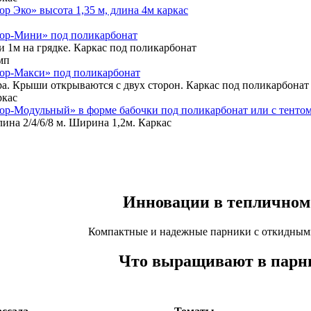
р Эко» высота 1,35 м, длина 4м каркас
ор-Мини» под поликарбонат
и 1м на грядке. Каркас под поликарбонат
мп
ор-Макси» под поликарбонат
ра. Крыши открываются с двух сторон. Каркас под поликарбонат
ркас
ор-Модульный» в форме бабочки под поликарбонат или с тенто
лина 2/4/6/8 м. Ширина 1,2м. Каркас
Инновации в тепличном 
Компактные и надежные парники с откидным
Что выращивают в парни