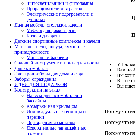
Р
Фитосветильники и фитолампы
Проращиватели для рассады
Электрические подогреватели и
Ц
сушилки
Дачная мебель, стеллажи, качели
Мебель для дома и дачи
П
Качели для дачи
Детские спортивные комплексы и качели
Мангалы, печи, посуда, кухонные
принадлежности
Мангалы и барбекю
Садовый инструмент и принадлежности
У Вас ма
Для автомобиля
Вам необ
Электроприборы для дома и сада
Вы хотит
Заборы, ограждения
Вы ценит
ИДЕИ ДЛЯ ПОДАРКОВ
Вы ищете
Конструкции на заказ
Навесы для автомобилей и
бассейны
Козырьки над крыльцом
Потому что на
Индивидуальные теплицы и
парники
Потому что не
Ограждения из металла
Декоративные ландшафтные
Потому что пле
изделия