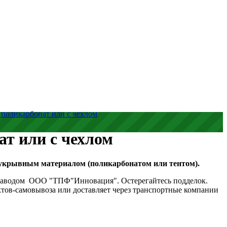
поликарбонат или с чехлом
т или с чехлом
 укрывным материалом (поликарбонатом или тентом).
 заводом ООО "ТПФ"Инновация". Остерегайтесь подделок.
ктов-самовывоза или доставляет через транспортные компании