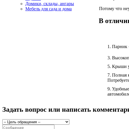
Домики, склады, ангары
Потому что неу
Мебель для сада и дома
В отличи
1.
Парник 
3.
Высокопр
5.
Крыши уд
7.
Полная к
Потребуетс
9.
Удобные 
автомобил
Задать вопрос или написать комментар