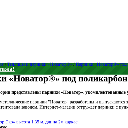
ог
/
Теплицы и парники «Новатор®»
/
Парники «Новатор®» под 
тажа!
и «Новатор®» под поликарбона
гории представлены парники «Новатор», укомплектованные
металлические парники "Новатор" разработаны и выпускаются
тентована заводом. Интернет-магазин отгружает парники с пун
.
р Эко» высота 1,35 м, длина 2м каркас
ркас