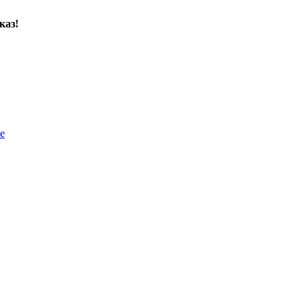
каз!
е