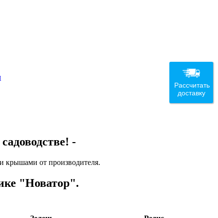
м
Рассчитать
доставку
садоводстве! -
и крышами от производителя.
ке "Новатор".