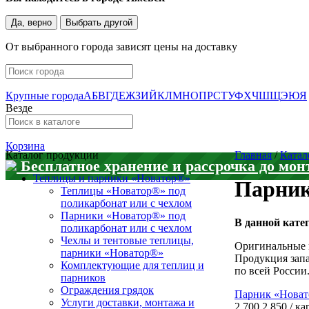
Да, верно
Выбрать другой
От выбранного города зависят цены на доставку
Крупные города
А
Б
В
Г
Д
Е
Ж
З
И
Й
К
Л
М
Н
О
П
Р
С
Т
У
Ф
Х
Ч
Ш
Щ
Э
Ю
Я
Везде
Корзина
Каталог продукции
Главная
/
Катал
Бесплатное хранение и рассрочка до мон
Теплицы и парники «Новатор®»
Парник
Теплицы «Новатор®» под
поликарбонат или с чехлом
Парники «Новатор®» под
В данной кате
поликарбонат или с чехлом
Чехлы и тентовые теплицы,
Оригинальные 
парники «Новатор®»
Продукция запа
Комплектующие для теплиц и
по всей России
парников
Ограждения грядок
Парник «Новато
Услуги доставки, монтажа и
2 700
2 850
/
ка