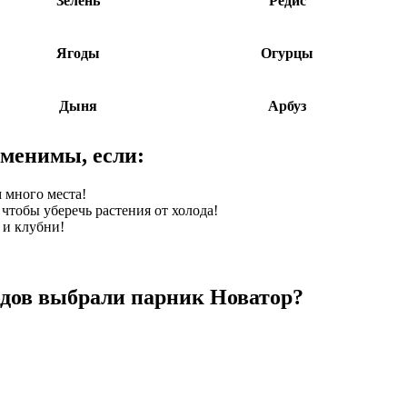
Зелень
Редис
Ягоды
Огурцы
Дыня
Арбуз
менимы, если:
 много места!
тобы уберечь растения от холода!
 и клубни!
одов выбрали парник Новатор?