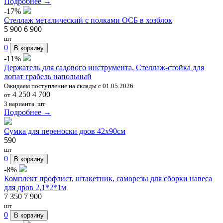
Подробнее →
-17%
Стеллаж металический с полками ОСБ в хозблок
5 900
6 900
шт
0
В корзину
-11%
Держатель для садового инструмента, Стеллаж-стойка для
лопат грабель напольный
Ожидаем поступление на склады с 01.05.2026
4 250
4 700
от
3 варианта.
шт
Подробнее →
Сумка для переноски дров 42х90см
590
шт
0
В корзину
-8%
Комплект профлист, штакетник, саморезы для сборки навеса
для дров 2,1*2*1м
7 350
7 900
шт
0
В корзину