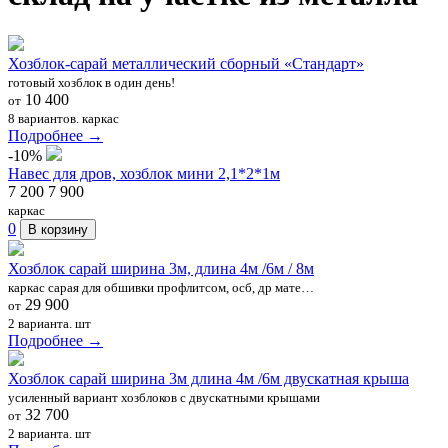
Хозблок-сарай металлический сборный «Стандарт»
готовый хозблок в один день!
10 400
от
8 вариантов.
каркас
Подробнее →
-10%
Навес для дров, хозблок мини 2,1*2*1м
7 200
7 900
каркас
0
В корзину
Хозблок сарай ширина 3м, длина 4м /6м / 8м
каркас сарая для обшивки профлитсом, осб, др мате…
29 900
от
2 варианта.
шт
Подробнее →
Хозблок сарай ширина 3м длина 4м /6м двускатная крыша
усиленный вариант хозблоков с двускатными крышами
32 700
от
2 варианта.
шт