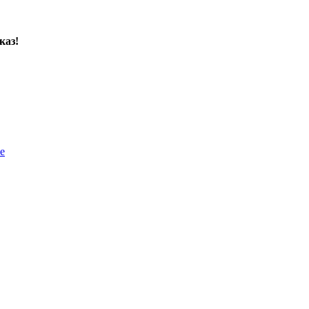
каз!
е