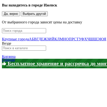
Вы находитесь в городе
Ижевск
Да, верно
Выбрать другой
От выбранного города зависят цены на доставку
Крупные города
А
Б
В
Г
Д
Е
Ж
З
И
Й
К
Л
М
Н
О
П
Р
С
Т
У
Ф
Х
Ч
Ш
Щ
Э
Ю
Я
Везде
Корзина
Главная
Бесплатное хранение и рассрочка до мон