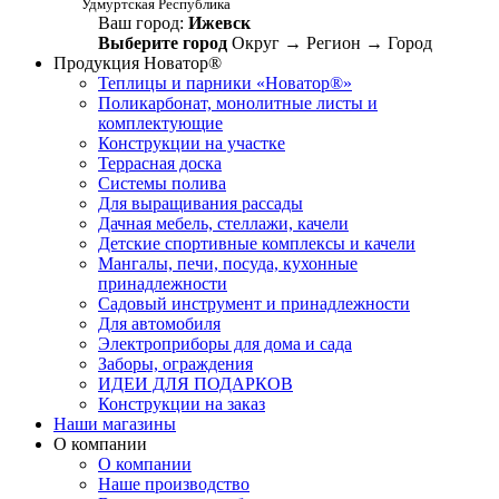
Удмуртская Республика
Ваш город:
Ижевск
Выберите город
Округ
→
Регион
→
Город
Продукция Новатор®
Теплицы и парники «Новатор®»
Поликарбонат, монолитные листы и
комплектующие
Конструкции на участке
Террасная доска
Системы полива
Для выращивания рассады
Дачная мебель, стеллажи, качели
Детские спортивные комплексы и качели
Мангалы, печи, посуда, кухонные
принадлежности
Садовый инструмент и принадлежности
Для автомобиля
Электроприборы для дома и сада
Заборы, ограждения
ИДЕИ ДЛЯ ПОДАРКОВ
Конструкции на заказ
Наши магазины
О компании
О компании
Наше производство