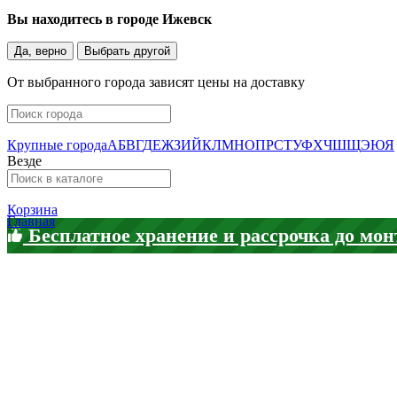
Вы находитесь в городе
Ижевск
Да, верно
Выбрать другой
От выбранного города зависят цены на доставку
Крупные города
А
Б
В
Г
Д
Е
Ж
З
И
Й
К
Л
М
Н
О
П
Р
С
Т
У
Ф
Х
Ч
Ш
Щ
Э
Ю
Я
Везде
Корзина
Главная
Бесплатное хранение и рассрочка до мон