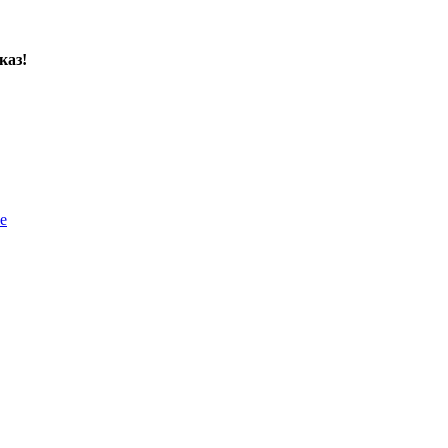
каз!
е