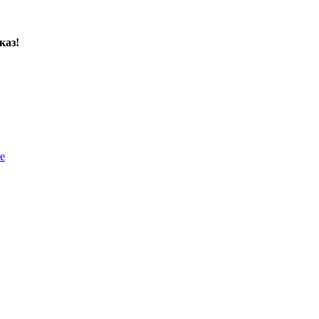
каз!
е