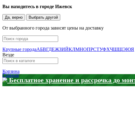
Вы находитесь в городе
Ижевск
Да, верно
Выбрать другой
От выбранного города зависят цены на доставку
Крупные города
А
Б
В
Г
Д
Е
Ж
З
И
Й
К
Л
М
Н
О
П
Р
С
Т
У
Ф
Х
Ч
Ш
Щ
Э
Ю
Я
Везде
Корзина
Главная
Бесплатное хранение и рассрочка до мон