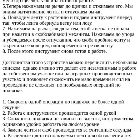
место до щелчка. Машина готова к работе.
5.Теперь нажимаем на рычаг до щелчка и отжимаем его. Мы
видим вытягивание ленты и отпускаем рычаг.
6. Подводим ленту к растению и подаем инструмент вперед
так, чтобы лента обернула ветку или лозу.
7. Нажимаем на рычаг, следя за тем, чтобы ветка не попала
при нажатии в скобозабивной механизм. Нажимаем до упора
и убеждаемся после отпускания, что скоба пробила ленту и
закрепила ее кольцом, одновременно отрезав ленту.
8. После этого инструмент снова готов к работе.
Достоинства этого устройства можно перечислить небольшим
списком, однако именно это делает его незаменимым в работе
на собственном участке или на аграрных производственных
участках и позволяет сэкономить не мало времени и сил на
проведение не сложных, но необходимых операций по
подвязке:
1. Скорость одной операции по подвязке не более одной
секунды
2. Работа с инструментом производится одной рукой
3. Сложность подвязки не зависит от высоты, инструментом
одинаково удобно работать на любом уровне
4. Замена ленты и скоб производится за считанные секунды
5. Различные цвета используемых лент для обозначения тех