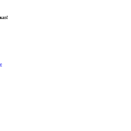
каз!
е