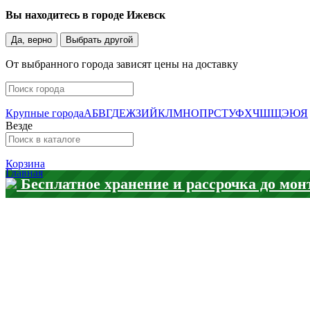
Вы находитесь в городе
Ижевск
Да, верно
Выбрать другой
От выбранного города зависят цены на доставку
Крупные города
А
Б
В
Г
Д
Е
Ж
З
И
Й
К
Л
М
Н
О
П
Р
С
Т
У
Ф
Х
Ч
Ш
Щ
Э
Ю
Я
Везде
Корзина
Главная
Бесплатное хранение и рассрочка до мон