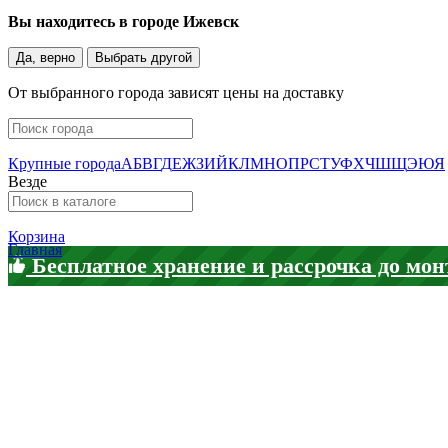
Вы находитесь в городе
Ижевск
Да, верно
Выбрать другой
От выбранного города зависят цены на доставку
Крупные города
А
Б
В
Г
Д
Е
Ж
З
И
Й
К
Л
М
Н
О
П
Р
С
Т
У
Ф
Х
Ч
Ш
Щ
Э
Ю
Я
Везде
Корзина
Главная
Бесплатное хранение и рассрочка до мон