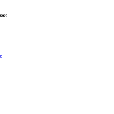
каз!
е