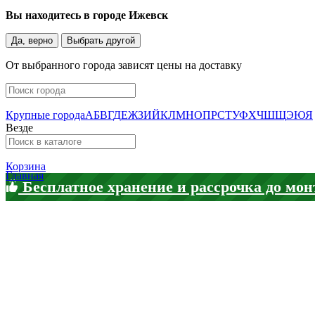
Вы находитесь в городе
Ижевск
Да, верно
Выбрать другой
От выбранного города зависят цены на доставку
Крупные города
А
Б
В
Г
Д
Е
Ж
З
И
Й
К
Л
М
Н
О
П
Р
С
Т
У
Ф
Х
Ч
Ш
Щ
Э
Ю
Я
Везде
Корзина
Главная
Бесплатное хранение и рассрочка до мон