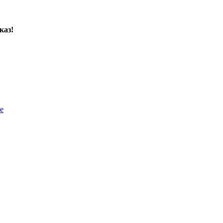
каз!
е