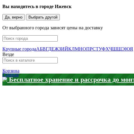
Вы находитесь в городе
Ижевск
Да, верно
Выбрать другой
От выбранного города зависят цены на доставку
Крупные города
А
Б
В
Г
Д
Е
Ж
З
И
Й
К
Л
М
Н
О
П
Р
С
Т
У
Ф
Х
Ч
Ш
Щ
Э
Ю
Я
Везде
Корзина
Главная
Бесплатное хранение и рассрочка до мон