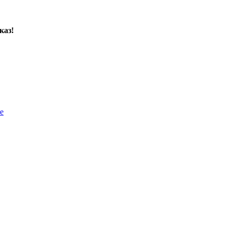
каз!
е