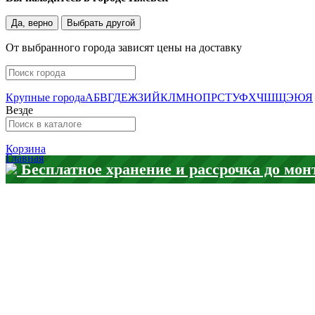
Да, верно
Выбрать другой
От выбранного города зависят цены на доставку
Крупные города
А
Б
В
Г
Д
Е
Ж
З
И
Й
К
Л
М
Н
О
П
Р
С
Т
У
Ф
Х
Ч
Ш
Щ
Э
Ю
Я
Везде
Корзина
Главная
Бесплатное хранение и рассрочка до мон