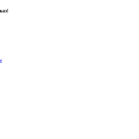
каз!
е