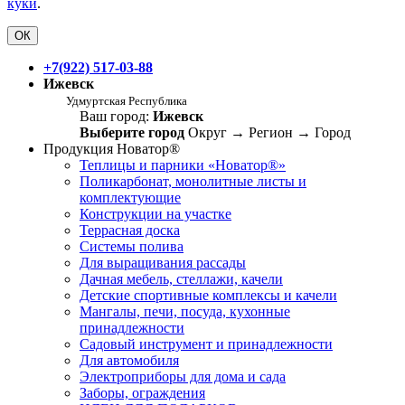
куки
.
ОК
+7(922) 517-03-88
Ижевск
Удмуртская Республика
Ваш город:
Ижевск
Выберите город
Округ
→
Регион
→
Город
Продукция Новатор®
Теплицы и парники «Новатор®»
Поликарбонат, монолитные листы и
комплектующие
Конструкции на участке
Террасная доска
Системы полива
Для выращивания рассады
Дачная мебель, стеллажи, качели
Детские спортивные комплексы и качели
Мангалы, печи, посуда, кухонные
принадлежности
Садовый инструмент и принадлежности
Для автомобиля
Электроприборы для дома и сада
Заборы, ограждения