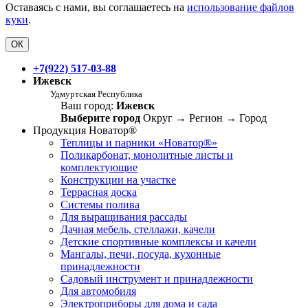
Оставаясь с нами, вы соглашаетесь на
использование файлов
куки
.
ОК
+7(922) 517-03-88
Ижевск
Удмуртская Республика
Ваш город:
Ижевск
Выберите город
Округ
→
Регион
→
Город
Продукция Новатор®
Теплицы и парники «Новатор®»
Поликарбонат, монолитные листы и
комплектующие
Конструкции на участке
Террасная доска
Системы полива
Для выращивания рассады
Дачная мебель, стеллажи, качели
Детские спортивные комплексы и качели
Мангалы, печи, посуда, кухонные
принадлежности
Садовый инструмент и принадлежности
Для автомобиля
Электроприборы для дома и сада