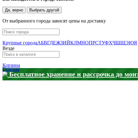
Да, верно
Выбрать другой
От выбранного города зависят цены на доставку
Крупные города
А
Б
В
Г
Д
Е
Ж
З
И
Й
К
Л
М
Н
О
П
Р
С
Т
У
Ф
Х
Ч
Ш
Щ
Э
Ю
Я
Везде
Корзина
Главная
Бесплатное хранение и рассрочка до мон