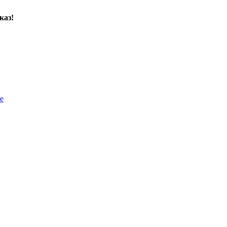
каз!
е