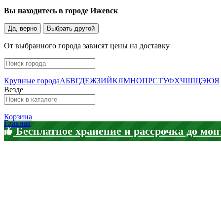
Вы находитесь в городе
Ижевск
Да, верно
Выбрать другой
От выбранного города зависят цены на доставку
Крупные города
А
Б
В
Г
Д
Е
Ж
З
И
Й
К
Л
М
Н
О
П
Р
С
Т
У
Ф
Х
Ч
Ш
Щ
Э
Ю
Я
Везде
Корзина
Главная
Бесплатное хранение и рассрочка до мон