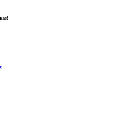
каз!
е