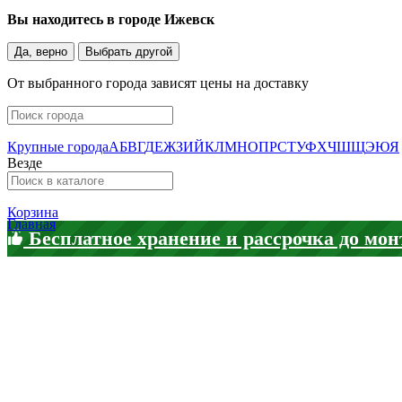
Вы находитесь в городе
Ижевск
Да, верно
Выбрать другой
От выбранного города зависят цены на доставку
Крупные города
А
Б
В
Г
Д
Е
Ж
З
И
Й
К
Л
М
Н
О
П
Р
С
Т
У
Ф
Х
Ч
Ш
Щ
Э
Ю
Я
Везде
Корзина
Главная
Бесплатное хранение и рассрочка до мон