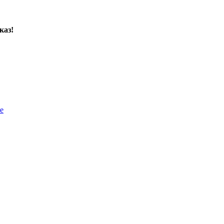
каз!
е