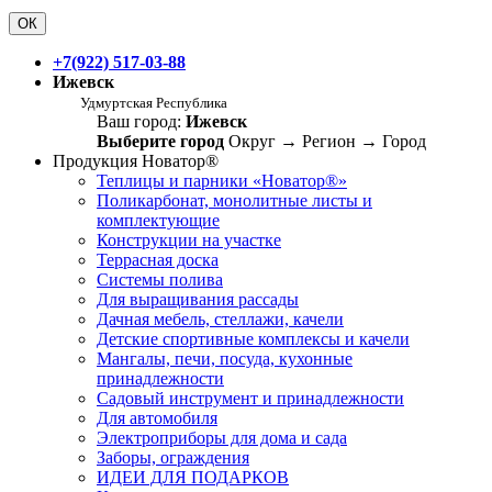
ОК
+7(922) 517-03-88
Ижевск
Удмуртская Республика
Ваш город:
Ижевск
Выберите город
Округ
→
Регион
→
Город
Продукция Новатор®
Теплицы и парники «Новатор®»
Поликарбонат, монолитные листы и
комплектующие
Конструкции на участке
Террасная доска
Системы полива
Для выращивания рассады
Дачная мебель, стеллажи, качели
Детские спортивные комплексы и качели
Мангалы, печи, посуда, кухонные
принадлежности
Садовый инструмент и принадлежности
Для автомобиля
Электроприборы для дома и сада
Заборы, ограждения
ИДЕИ ДЛЯ ПОДАРКОВ