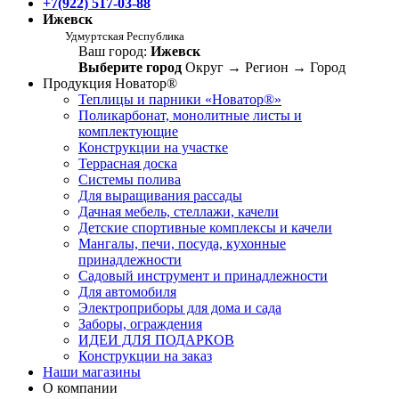
+7(922) 517-03-88
Ижевск
Удмуртская Республика
Ваш город:
Ижевск
Выберите город
Округ
→
Регион
→
Город
Продукция Новатор®
Теплицы и парники «Новатор®»
Поликарбонат, монолитные листы и
комплектующие
Конструкции на участке
Террасная доска
Системы полива
Для выращивания рассады
Дачная мебель, стеллажи, качели
Детские спортивные комплексы и качели
Мангалы, печи, посуда, кухонные
принадлежности
Садовый инструмент и принадлежности
Для автомобиля
Электроприборы для дома и сада
Заборы, ограждения
ИДЕИ ДЛЯ ПОДАРКОВ
Конструкции на заказ
Наши магазины
О компании