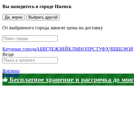
Вы находитесь в городе
Ижевск
Да, верно
Выбрать другой
От выбранного города зависят цены на доставку
Крупные города
А
Б
В
Г
Д
Е
Ж
З
И
Й
К
Л
М
Н
О
П
Р
С
Т
У
Ф
Х
Ч
Ш
Щ
Э
Ю
Я
Везде
Корзина
Главная
Бесплатное хранение и рассрочка до мон