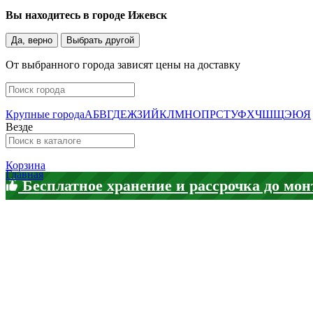
Вы находитесь в городе
Ижевск
Да, верно
Выбрать другой
От выбранного города зависят цены на доставку
Крупные города
А
Б
В
Г
Д
Е
Ж
З
И
Й
К
Л
М
Н
О
П
Р
С
Т
У
Ф
Х
Ч
Ш
Щ
Э
Ю
Я
Везде
Корзина
Главная
Бесплатное хранение и рассрочка до мон