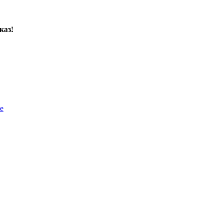
каз!
е