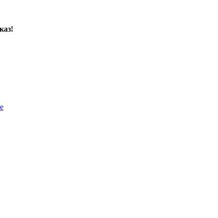
каз!
е