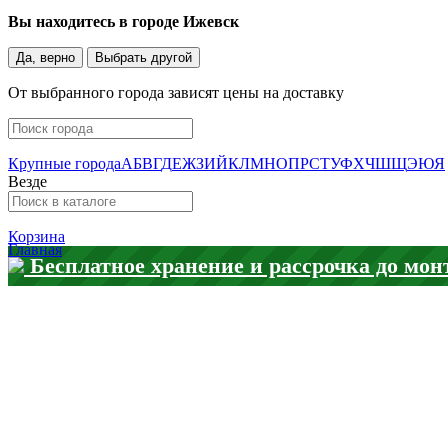
Вы находитесь в городе
Ижевск
Да, верно
Выбрать другой
От выбранного города зависят цены на доставку
Крупные города
А
Б
В
Г
Д
Е
Ж
З
И
Й
К
Л
М
Н
О
П
Р
С
Т
У
Ф
Х
Ч
Ш
Щ
Э
Ю
Я
Везде
Корзина
Главная
Бесплатное хранение и рассрочка до мон