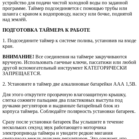
устройство для подачи чистой холодной воды по заданной
программе. Таймер подсоединяется с помощью трубы или
шланга с краном к водопроводу, насосу или бочке, поднятой
над землёй.
ПОДГОТОВКА ТАЙМЕРА К РАБОТЕ
1. Подсоедините таймер к системе полива, установив на входе
кран.
ВНИМАНИЕ!
Все соединения на таймере закручиваются
вручную. Использовать гаечные ключи, пассатижи или любой
другой вспомогательный инструмент КАТЕГОРИЧЕСКИ
ЗАПРЕЩАЕТСЯ.
2. Установите в таймер две алкалиновые батарейки ААА 1,5В.
Для этого открутите прозрачную влагозащитную крышку,
слегка сожмите пальцами два пластиковых выступа под
ручками регуляторов и выдвиньте батарейный блок из
корпуса таймера. Соблюдайте полярность установки батареек.
Сразу после установки батареек Вы услышите в течение
нескольких секунд звук работающего моторчика
электропривода таймера и увидите редкие мигания
светодиода между ручками регуляторов. Это означает, что