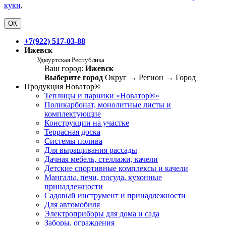
куки
.
ОК
+7(922) 517-03-88
Ижевск
Удмуртская Республика
Ваш город:
Ижевск
Выберите город
Округ
→
Регион
→
Город
Продукция Новатор®
Теплицы и парники «Новатор®»
Поликарбонат, монолитные листы и
комплектующие
Конструкции на участке
Террасная доска
Системы полива
Для выращивания рассады
Дачная мебель, стеллажи, качели
Детские спортивные комплексы и качели
Мангалы, печи, посуда, кухонные
принадлежности
Садовый инструмент и принадлежности
Для автомобиля
Электроприборы для дома и сада
Заборы, ограждения