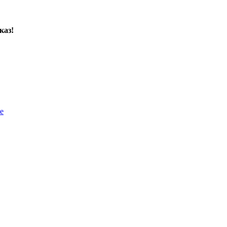
каз!
е