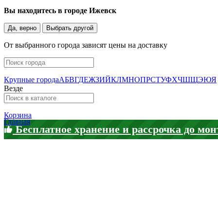
Вы находитесь в городе
Ижевск
Да, верно
Выбрать другой
От выбранного города зависят цены на доставку
Крупные города
А
Б
В
Г
Д
Е
Ж
З
И
Й
К
Л
М
Н
О
П
Р
С
Т
У
Ф
Х
Ч
Ш
Щ
Э
Ю
Я
Везде
Корзина
Главная
Бесплатное хранение и рассрочка до мон