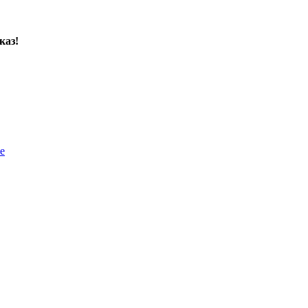
каз!
е