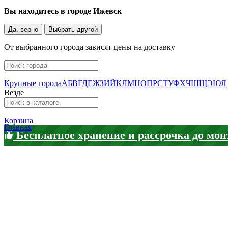
Вы находитесь в городе
Ижевск
Да, верно
Выбрать другой
От выбранного города зависят цены на доставку
Крупные города
А
Б
В
Г
Д
Е
Ж
З
И
Й
К
Л
М
Н
О
П
Р
С
Т
У
Ф
Х
Ч
Ш
Щ
Э
Ю
Я
Везде
Корзина
Главная
Бесплатное хранение и рассрочка до мон